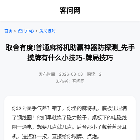
客问网
首页
>
资讯中心
>
牌局技巧
取舍有度!普通麻将机助赢神器防探测_先手
摸牌有什么小技巧-牌局技巧
发布时间：2026-08-08｜阅读：2
发布者：客问网
你以为是手气差？错了，你坐的麻将机，底板里埋满
了铜线圈！他们早就换了磁力骰子，桌板下的电磁线
圈一通电，想要几点就几点。后台那小子戴着蓝牙耳
机，遥控器一按，直接给你喂牌、点炮。