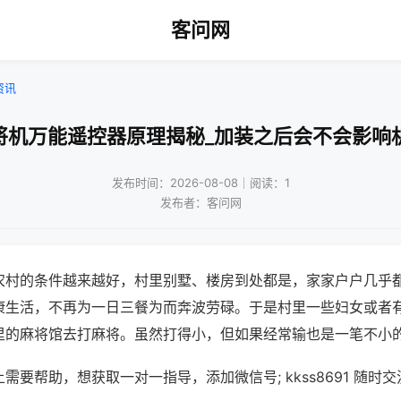
客问网
资讯
将机万能遥控器原理揭秘_加装之后会不会影响
发布时间：2026-08-08｜阅读：1
发布者：客问网
农村的条件越来越好，村里别墅、楼房到处都是，家家户户几乎
康生活，不再为一日三餐为而奔波劳碌。于是村里一些妇女或者
里的麻将馆去打麻将。虽然打得小，但如果经常输也是一笔不小
需要帮助，想获取一对一指导，添加微信号; kkss8691 随时交