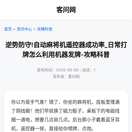
客问网
首页
>
资讯中心
>
攻略科普
逆势防守!自动麻将机遥控器成功率_日常打
牌怎么利用机器发牌-攻略科普
发布时间：2026-08-06｜阅读：1
发布者：客问网
你以为是手气差？错了，你坐的麻将机，底板里埋满
了铜线圈！他们早就换了磁力骰子，桌板下的电磁线
圈一通电，想要几点就几点。后台那小子戴着蓝牙耳
机，遥控器一按，直接给你喂牌、点炮。