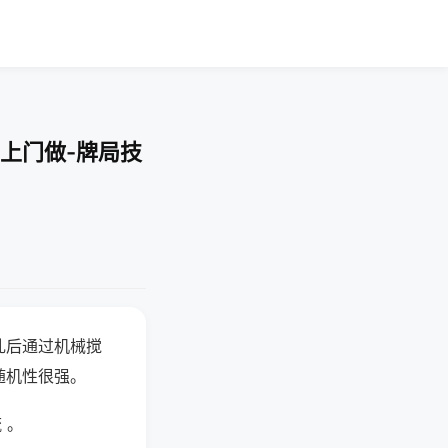
上门做-牌局技
乱后通过机械搅
随机性很强。
 。