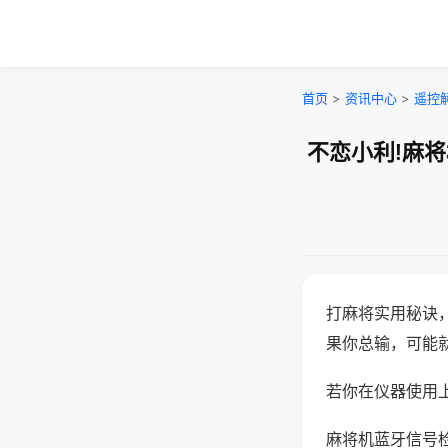
首页
>
资讯中心
>
遥控
不恋小利!麻
打麻将实用秘诀
果你总输，可能
若你在仪器使用上
麻将机蓝牙信号