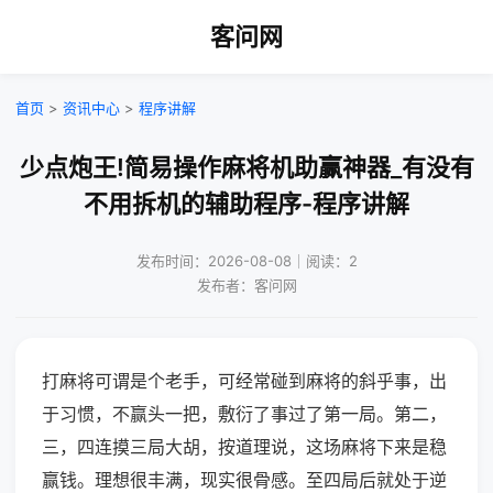
客问网
首页
>
资讯中心
>
程序讲解
少点炮王!简易操作麻将机助赢神器_有没有
不用拆机的辅助程序-程序讲解
发布时间：2026-08-08｜阅读：2
发布者：客问网
打麻将可谓是个老手，可经常碰到麻将的斜乎事，出
于习惯，不赢头一把，敷衍了事过了第一局。第二，
三，四连摸三局大胡，按道理说，这场麻将下来是稳
赢钱。理想很丰满，现实很骨感。至四局后就处于逆