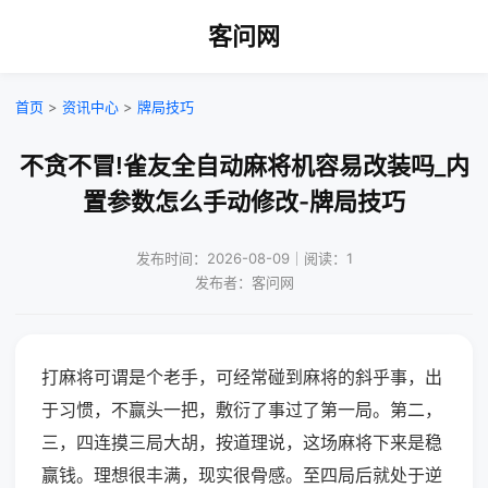
客问网
首页
>
资讯中心
>
牌局技巧
不贪不冒!雀友全自动麻将机容易改装吗_内
置参数怎么手动修改-牌局技巧
发布时间：2026-08-09｜阅读：1
发布者：客问网
打麻将可谓是个老手，可经常碰到麻将的斜乎事，出
于习惯，不赢头一把，敷衍了事过了第一局。第二，
三，四连摸三局大胡，按道理说，这场麻将下来是稳
赢钱。理想很丰满，现实很骨感。至四局后就处于逆