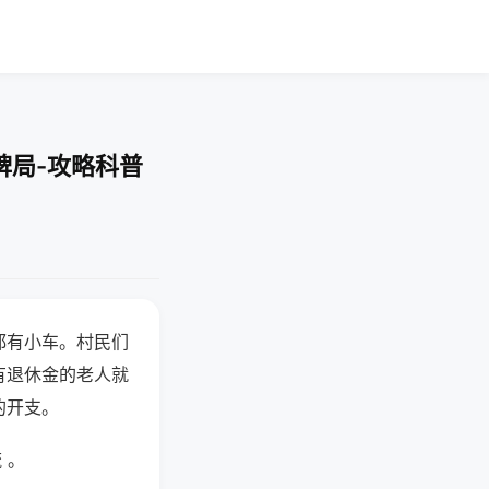
牌局-攻略科普
都有小车。村民们
有退休金的老人就
的开支。
 。