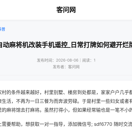
客问网
科普
自动麻将机改装手机遥控_日常打牌如何避开烂
发布时间：2026-08-06｜阅读：1
发布者：客问网
农村的条件越来越好，村里别墅、楼房到处都是，家家户户几乎
康生活，不再为一日三餐为而奔波劳碌。于是村里一些妇女或者
里的麻将馆去打麻将。虽然打得小，但如果经常输也是一笔不小
需要帮助，想获取一对一指导，添加微信号; sdf6770 随时交流