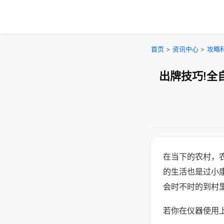
首页
>
资讯中心
>
攻略
出牌技巧!全
在当下的农村，
的生活也是过小
会时不时的到村
若你在仪器使用上