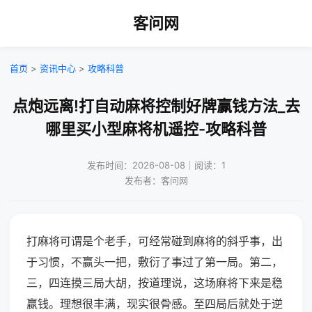
客问网
首页
>
资讯中心
>
攻略科普
点炮远离!打自动麻将控制好牌赢钱方法_去
哪里买小型麻将机遥控-攻略科普
发布时间：2026-08-08｜阅读：1
发布者：客问网
打麻将可谓是个老手，可经常碰到麻将的斜乎事，出
于习惯，不赢头一把，敷衍了事过了第一局。第二，
三，四连摸三局大胡，按道理说，这场麻将下来是稳
赢钱。理想很丰满，现实很骨感。至四局后就处于逆