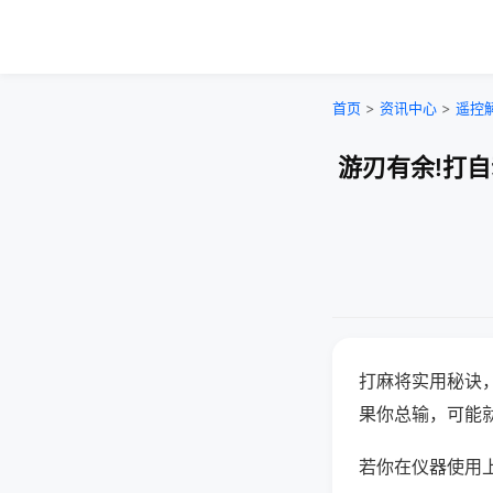
首页
>
资讯中心
>
遥控
游刃有余!打
打麻将实用秘诀
果你总输，可能
若你在仪器使用上