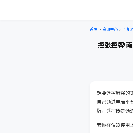
首页
>
资讯中心
>
万能
控张控牌!
想要遥控麻将的
自己通过电商平
牌，遥控器是通
若你在仪器使用上