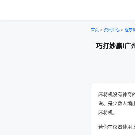
首页
>
资讯中心
>
程序
巧打妙赢!广
麻将机没有神奇的
说、是少数人编
麻将机。
若你在仪器使用上