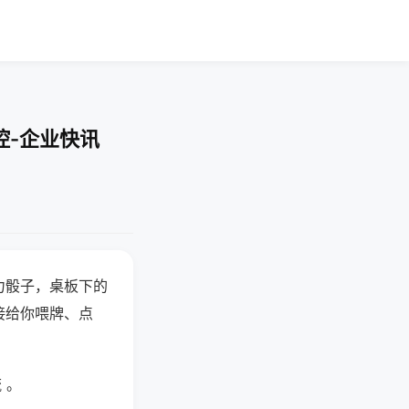
控-企业快讯
力骰子，桌板下的
接给你喂牌、点
 。