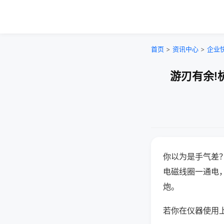
首页
>
资讯中心
>
企业
游刃有余!
你以为是手气差
电磁线圈一通电
炮。
若你在仪器使用上