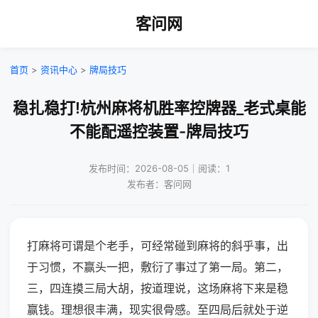
客问网
首页
>
资讯中心
>
牌局技巧
稳扎稳打!杭州麻将机胜率控牌器_老式桌能
不能配遥控装置-牌局技巧
发布时间：2026-08-05｜阅读：1
发布者：客问网
打麻将可谓是个老手，可经常碰到麻将的斜乎事，出
于习惯，不赢头一把，敷衍了事过了第一局。第二，
三，四连摸三局大胡，按道理说，这场麻将下来是稳
赢钱。理想很丰满，现实很骨感。至四局后就处于逆