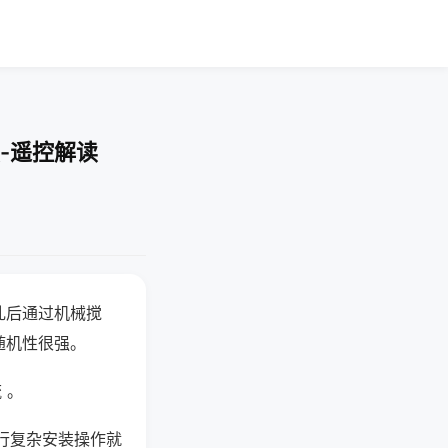
-遥控解读
乱后通过机械搅
随机性很强。
 。
行复杂安装操作就