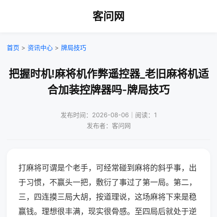
客问网
首页
>
资讯中心
>
牌局技巧
把握时机!麻将机作弊遥控器_老旧麻将机适
合加装控牌器吗-牌局技巧
发布时间：2026-08-06｜阅读：1
发布者：客问网
打麻将可谓是个老手，可经常碰到麻将的斜乎事，出
于习惯，不赢头一把，敷衍了事过了第一局。第二，
三，四连摸三局大胡，按道理说，这场麻将下来是稳
赢钱。理想很丰满，现实很骨感。至四局后就处于逆