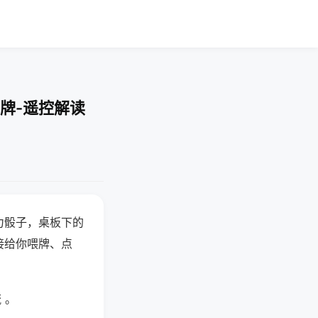
牌-遥控解读
力骰子，桌板下的
接给你喂牌、点
 。