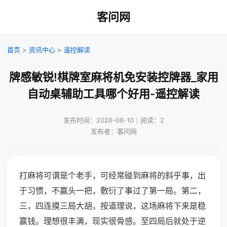
客问网
首页
>
资讯中心
>
遥控解读
牌感敏锐!棋牌室麻将机免安装控牌器_家用
自动桌辅助工具哪个好用-遥控解读
发布时间：2026-08-10｜阅读：2
发布者：客问网
打麻将可谓是个老手，可经常碰到麻将的斜乎事，出
于习惯，不赢头一把，敷衍了事过了第一局。第二，
三，四连摸三局大胡，按道理说，这场麻将下来是稳
赢钱。理想很丰满，现实很骨感。至四局后就处于逆